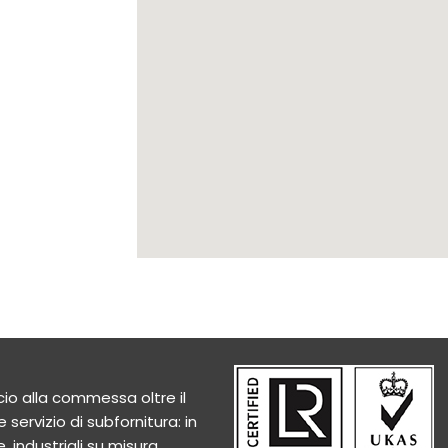
io alla commessa oltre il
 servizio di subfornitura: in
, industriali su misura.