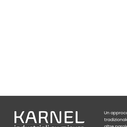
Un approcc
tradizionale
altre parole