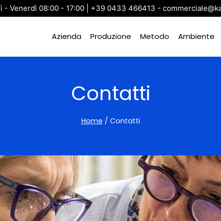
ì - Venerdì 08:00 - 17:00 | +39 0433 466413 - commerciale@kar
Azienda
Produzione
Metodo
Ambiente
Contatti
Home
/
Contatti